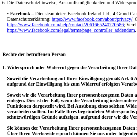
Die Datenschutzhinweise, Auskunftsmöglichkeiten und Widerspruchm
•
Facebook
– Diensteanbieter: Facebook Ireland Ltd., 4 Grand Can
Datenschutzerklärung:
https://www.facebook.com/about/privacy/
, 
https://www.facebook.com/help/contact/2061665240770586
; Vere
https://www.facebook.com/legal/terms/page_controller_addendum
,
Rechte der betroffenen Person
Widerspruch oder Widerruf gegen die Verarbeitung Ihrer Da
Soweit die Verarbeitung auf Ihrer Einwilligung gemäß Art. 6 Ab
aufgrund der Einwilligung bis zum Widerruf erfolgten Verarb
Soweit wir die Verarbeitung Ihrer personenbezogenen Daten au
einlegen. Dies ist der Fall, wenn die Verarbeitung insbesonder
Funktionen dargestellt wird. Bei Ausübung eines solchen Wid
verarbeiten sollten. Im Falle Ihres begründeten Widerspruchs
schutzwürdigen Gründe aufzeigen, aufgrund derer wir die Ver
Sie können der Verarbeitung Ihrer personenbezogenen Daten 
Über Ihren Werbewiderspruch können Sie uns unter folgende