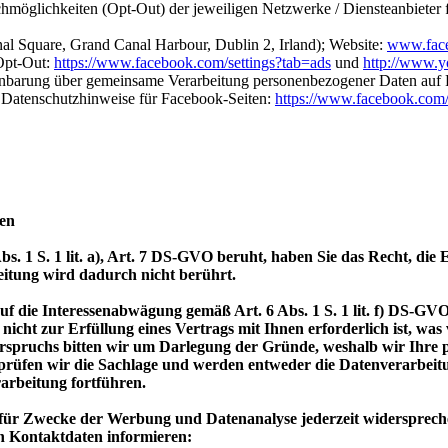
öglichkeiten (Opt-Out) der jeweiligen Netzwerke / Diensteanbieter f
al Square, Grand Canal Harbour, Dublin 2, Irland); Website:
www.fac
Opt-Out:
https://www.facebook.com/settings?tab=ads
und
http://www.y
inbarung über gemeinsame Verarbeitung personenbezogener Daten auf
 Datenschutzhinweise für Facebook-Seiten:
https://www.facebook.com/
ten
s. 1 S. 1 lit. a), Art. 7 DS-GVO beruht, haben Sie das Recht, die 
eitung wird dadurch nicht berührt.
f die Interessenabwägung gemäß Art. 6 Abs. 1 S. 1 lit. f) DS-GV
e nicht zur Erfüllung eines Vertrags mit Ihnen erforderlich ist, wa
erspruchs bitten wir um Darlegung der Gründe, weshalb wir Ihre
 prüfen wir die Sachlage und werden entweder die Datenverarbeit
arbeitung fortführen.
für Zwecke der Werbung und Datenanalyse jederzeit widerspreche
n Kontaktdaten informieren: