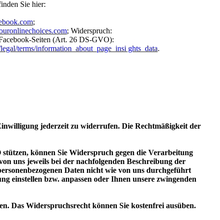
inden Sie hier:
ebook.com
;
ouronlinechoices.com
; Widerspruch:
 Facebook-Seiten (Art. 26 DS-GVO):
legal/terms/information_about_page_insi ghts_data
.
Einwilligung jederzeit zu widerrufen. Die Rechtmäßigkeit der
O stützen, können Sie Widerspruch gegen die Verarbeitung
s von uns jeweils bei der nachfolgenden Beschreibung der
 personenbezogenen Daten nicht wie von uns durchgeführt
ung einstellen bzw. anpassen oder Ihnen unsere zwingenden
n. Das Widerspruchsrecht können Sie kostenfrei ausüben.