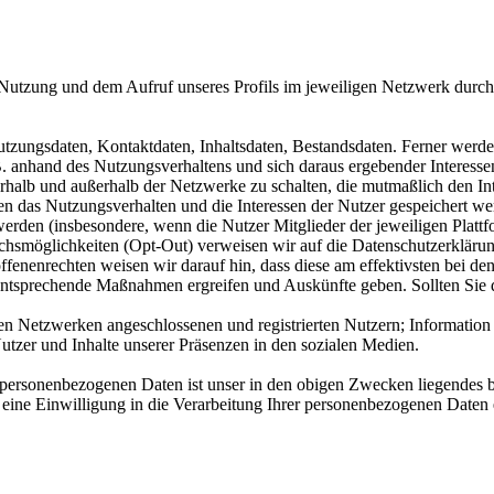
r Nutzung und dem Aufruf unseres Profils im jeweiligen Netzwerk durch
tzungsdaten, Kontaktdaten, Inhaltsdaten, Bestandsdaten. Ferner werden
 anhand des Nutzungsverhaltens und sich daraus ergebender Interessen
alb und außerhalb der Netzwerke zu schalten, die mutmaßlich den In
nen das Nutzungsverhalten und die Interessen der Nutzer gespeichert w
en (insbesondere, wenn die Nutzer Mitglieder der jeweiligen Plattform
uchsmöglichkeiten (Opt-Out) verweisen wir auf die Datenschutzerklär
enenrechten weisen wir darauf hin, dass diese am effektivsten bei de
 entsprechende Maßnahmen ergreifen und Auskünfte geben. Sollten Sie
n Netzwerken angeschlossenen und registrierten Nutzern; Information
tzer und Inhalte unserer Präsenzen in den sozialen Medien.
personenbezogenen Daten ist unser in den obigen Zwecken liegendes be
ne Einwilligung in die Verarbeitung Ihrer personenbezogenen Daten ertei