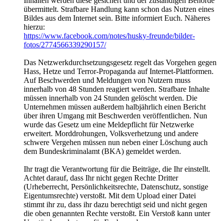
Inhalten werden diese gesichert und der zuständigen Behörde
übermittelt. Strafbare Handlung kann schon das Nutzen eines
Bildes aus dem Internet sein. Bitte informiert Euch. Näheres
hierzu:
https://www.facebook.com/notes/husky-freunde/bilder-
fotos/2774566339290157/
Das Netzwerkdurchsetzungsgesetz regelt das Vorgehen gegen
Hass, Hetze und Terror-Propaganda auf Internet-Plattformen.
Auf Beschwerden und Meldungen von Nutzern muss
innerhalb von 48 Stunden reagiert werden. Strafbare Inhalte
müssen innerhalb von 24 Stunden gelöscht werden. Die
Unternehmen müssen außerdem halbjährlich einen Bericht
über ihren Umgang mit Beschwerden veröffentlichen. Nun
wurde das Gesetz um eine Meldepflicht für Netzwerke
erweitert. Morddrohungen, Volksverhetzung und andere
schwere Vergehen müssen nun neben einer Löschung auch
dem Bundeskriminalamt (BKA) gemeldet werden.
Ihr tragt die Verantwortung für die Beiträge, die Ihr einstellt.
Achtet darauf, dass Ihr nicht gegen Rechte Dritter
(Urheberrecht, Persönlichkeitsrechte, Datenschutz, sonstige
Eigentumsrechte) verstoßt. Mit dem Upload einer Datei
stimmt ihr zu, dass ihr dazu berechtigt seid und nicht gegen
die oben genannten Rechte verstoßt. Ein Verstoß kann unter