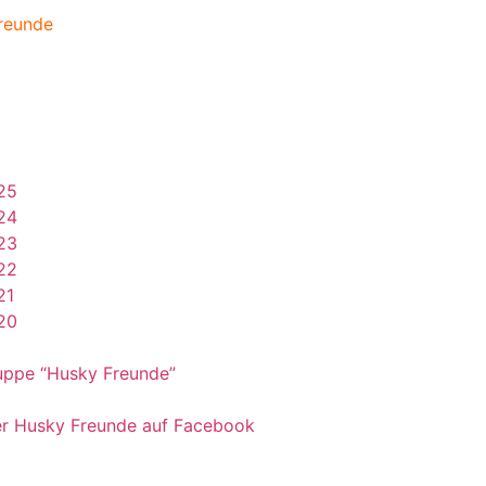
reunde
25
24
23
22
21
20
uppe “Husky Freunde”
er Husky Freunde auf Facebook