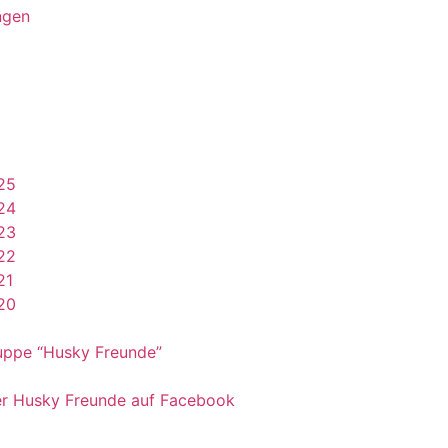
ngen
25
24
23
22
21
20
uppe “Husky Freunde”
er Husky Freunde auf Facebook